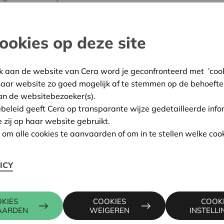
m actief, volwaardig en
ing
ookies op deze site
Poperinge
k aan de website van Cera word je geconfronteerd met ’cooki
:
08/05/2025
haar website zo goed mogelijk af te stemmen op de behoefte
an de websitebezoeker(s).
ing:
In aanvraag
ebeleid geeft Cera op transparante wijze gedetailleerde info
e zij op haar website gebruikt.
n om alle cookies te aanvaarden of om in te stellen welke cook
Contactpers
ICY
 LANGEMARK-
KIES
COOKIES
COOK
WIM INGEL
AARDEN
WEIGEREN
INSTELL
016 27 96 4