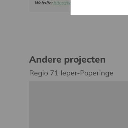
Website:
https://www.masj.be/
Andere projecten
Regio 71 Ieper-Poperinge