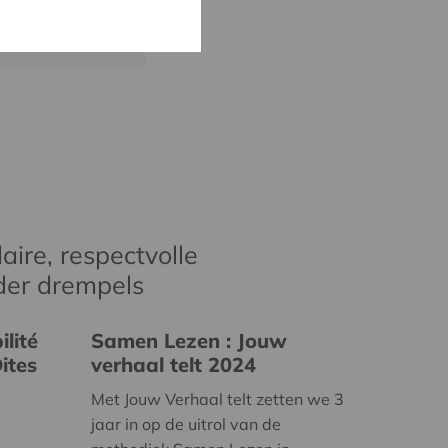
cera.coop
aire, respectvolle
der drempels
lité
Samen Lezen : Jouw
ites
verhaal telt 2024
Met Jouw Verhaal telt zetten we 3
jaar in op de uitrol van de