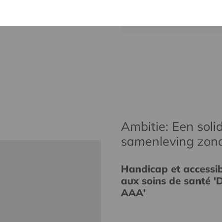
wim.ingels@
Ambitie: Een solid
samenleving zon
Handicap et accessibi
aux soins de santé 'D
AAA'