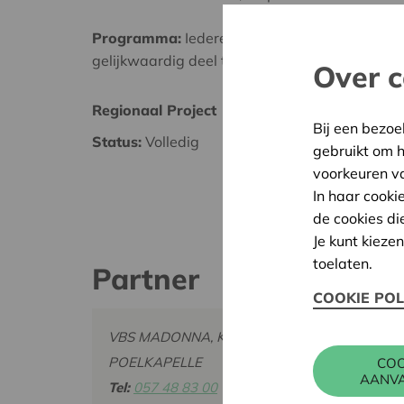
Programma:
Iedereen gelijke kansen bieden o
gelijkwaardig deel te nemen aan de samenlev
Over c
Regionaal Project
Ieper-
Bij een bezoe
Status:
Volledig
Datum
gebruikt om 
voorkeuren v
Besliss
In haar cooki
de cookies di
Je kunt kieze
toelaten.
Partner
COOKIE POL
VBS MADONNA, KLERKENSTRAAT 128, 8920
POELKAPELLE
COO
AANV
Tel:
057 48 83 00