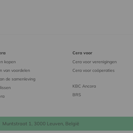
era
Cera voor
en kopen
Cera voor verenigingen
n van voordelen
Cera voor coöperaties
an de samenleving
KBC Ancora
issen
BRS
era
Muntstraat 1, 3000 Leuven, België