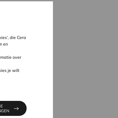
es‘, die Cera
n en
rmatie over
ies je wilt
oon
IE
S
INGEN
6