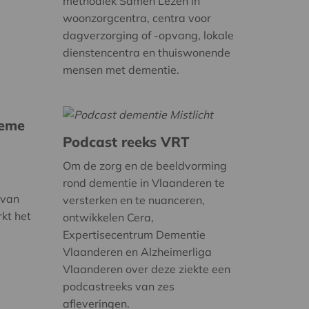
methodiek Samen Lezen in
woonzorgcentra, centra voor
dagverzorging of -opvang, lokale
dienstencentra en thuiswonende
mensen met dementie.
ieme
Podcast reeks VRT
Om de zorg en de beeldvorming
rond dementie in Vlaanderen te
 van
versterken en te nuanceren,
rkt het
ontwikkelen Cera,
Expertisecentrum Dementie
Vlaanderen en Alzheimerliga
Vlaanderen over deze ziekte een
podcastreeks van zes
afleveringen.