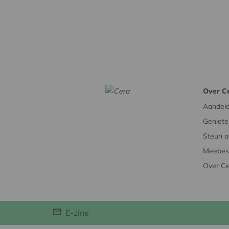
Over C
Aandel
Geniete
Steun a
Meebesl
Over C
E-zine