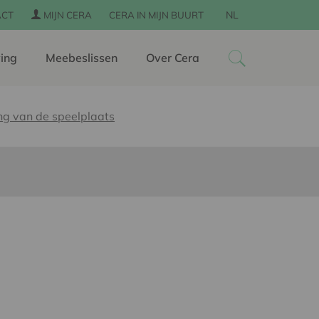
NL
ACT
MIJN CERA
CERA IN MIJN BUURT
ing
Meebeslissen
Over Cera
ng van de speelplaats