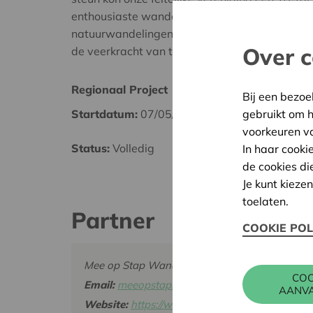
enthousiaste wandelbegeleiders PLUS opleide
natuurwandelingen organiseren in het Rivieren
Over c
de veerkracht van thuiswonende ouderen vers
Regionaal Project
Antwe
Bij een bezoe
gebruikt om 
Startdatum:
07/05/2025
Datum
voorkeuren v
Status:
Volledig
Besliss
In haar cooki
de cookies di
Je kunt kieze
toelaten.
Partner
COOKIE POL
Mee op Stap Wandelcollectief, Heuvel 8, 29
COO
Email:
meeopstap.wandelcollectief@gmail.com
AANV
Website:
https://www.meeopstap.be