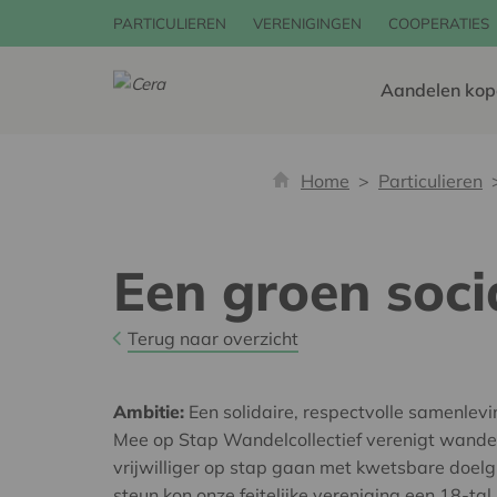
PARTICULIEREN
VERENIGINGEN
COOPERATIES
Aandelen kop
Home
Particulieren
Een groen soci
Terug naar overzicht
Ambitie:
Een solidaire, respectvolle samenlev
Mee op Stap Wandelcollectief verenigt wande
vrijwilliger op stap gaan met kwetsbare doel
steun kon onze feitelijke vereniging een 18-tal 