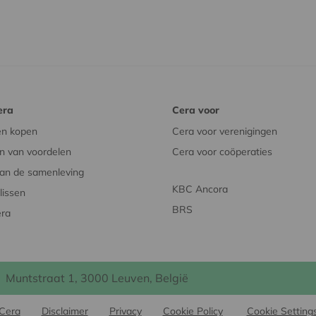
era
Cera voor
en kopen
Cera voor verenigingen
n van voordelen
Cera voor coöperaties
an de samenleving
KBC Ancora
issen
BRS
era
Muntstraat 1, 3000 Leuven, België
Cera
Disclaimer
Privacy
Cookie Policy
Cookie Setting