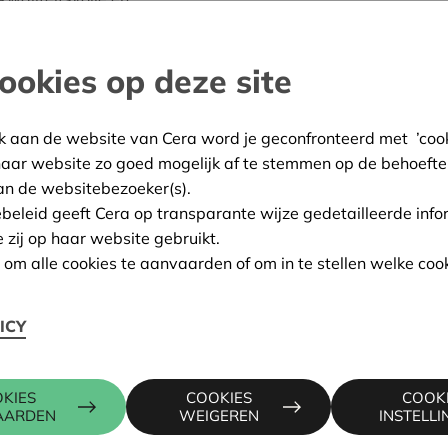
n die vanaf 2026 wekelijks
hof in Deurne. Zo willen ze
ookies op deze site
terken.
rpen
k aan de website van Cera word je geconfronteerd met ’cooki
haar website zo goed mogelijk af te stemmen op de behoefte
:
07/05/2025
an de websitebezoeker(s).
ing:
Goedgekeurd
ebeleid geeft Cera op transparante wijze gedetailleerde info
e zij op haar website gebruikt.
n om alle cookies te aanvaarden of om in te stellen welke cook
Contactpers
ICY
20 KALMTHOUT
KIES
COOKIES
COOK
KRIS DEBR
AARDEN
WEIGEREN
INSTELL
016 27 96 7
kris.debruy