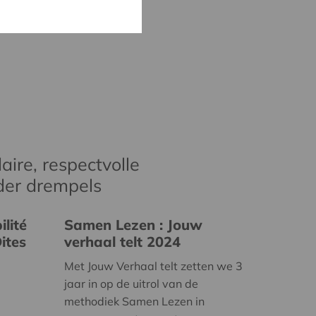
aire, respectvolle
der drempels
lité
Samen Lezen : Jouw
ites
verhaal telt 2024
Met Jouw Verhaal telt zetten we 3
jaar in op de uitrol van de
methodiek Samen Lezen in