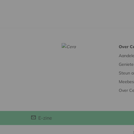
Over C
Aandel
Geniete
Steun a
Meebesl
Over C
E-zine