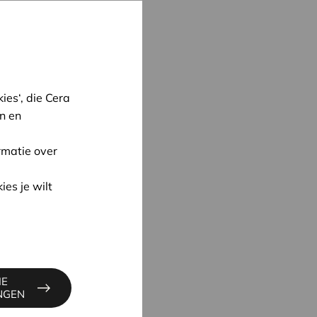
es‘, die Cera
n en
rmatie over
ies je wilt
oon
IE
UYNE
INGEN
4
ne@cera.coop