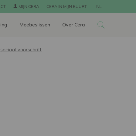
NL
ACT
MIJN CERA
CERA IN MIJN BUURT
ing
Meebeslissen
Over Cera
sociaal voorschrift