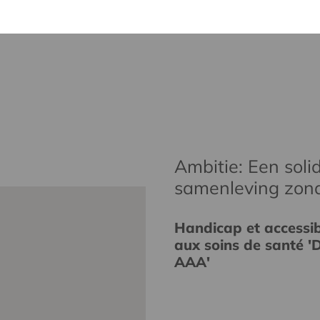
Ambitie: Een solid
samenleving zon
Handicap et accessibi
aux soins de santé 'D
AAA'