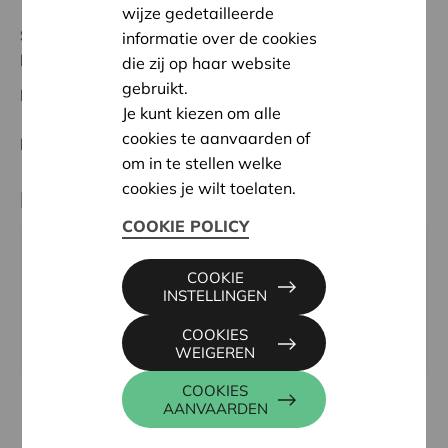
wijze gedetailleerde
Status:
In behandeling
informatie over de cookies
Réunion des bureaux
die zij op haar website
gebruikt.
Datum:
23/04/2025
Je kunt kiezen om alle
cookies te aanvaarden of
Beslissing:
Goedgekeurd
om in te stellen welke
cookies je wilt toelaten.
Partner
COOKIE POLICY
FéDéRATION MULTISPORTS ADAPTéS, CHAUSSÉE
COOKIE
DE HAECHT 579 40, 1031 BRUXELLES
INSTELLINGEN
Tel:
02 246 42 35
COOKIES
Website:
www.sportadapte.be
WEIGEREN
COOKIES
AANVAARDEN