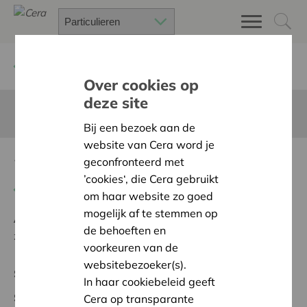
Terug
Project zoeken
Over cookies op
deze site
Deze pagina is niet vertaald in het Nederlands
Bij een bezoek aan de
website van Cera word je
25 ans de Sport pour tous
geconfronteerd met
’cookies‘, die Cera gebruikt
Terug naar overzicht
om haar website zo goed
mogelijk af te stemmen op
Ambitie:
Een solidaire, respectvolle samenleving
de behoeften en
zonder drempels
voorkeuren van de
websitebezoeker(s).
Supraregional Project
In haar cookiebeleid geeft
Startdatum:
23/04/2025
Cera op transparante