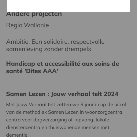
Andere projecten
Regio Wallonie
Ambitie: Een solidaire, respectvolle
samenleving zonder drempels
Handicap et accessibilité aux soins de
santé 'Dites AAA'
Samen Lezen : Jouw verhaal telt 2024
Met Jouw Verhaal telt zetten we 3 jaar in op de uitrol
van de methodiek Samen Lezen in woonzorgcentra,
centra voor dagverzorging of -opvang, lokale
dienstencentra en thuiswonende mensen met
dementie.