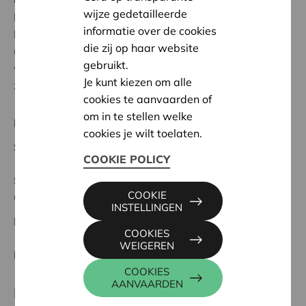
ernstig verlies van gezondheid hebben (gekend). Om
wijze gedetailleerde
bezoekers een veilig en geborgen gevoel te geven is
informatie over de cookies
het belangrijk hen te verwelkomen in een warme en
die zij op haar website
uitnodigende plek. Dankzij de steun van Cera konden
gebruikt.
we onze 3 livings een gezellig karakter geven met
Je kunt kiezen om alle
zeteltjes, decoratie, boeken, koffiezet...'
cookies te aanvaarden of
om in te stellen welke
Regionaal Project
cookies je wilt toelaten.
Startdatum:
22/05/2025
COOKIE POLICY
Status:
Volledig
COOKIE
Oostende
INSTELLINGEN
Datum:
22/05/2025
COOKIES
WEIGEREN
Beslissing:
Goedgekeurd
COOKIES
AANVAARDEN
Partner