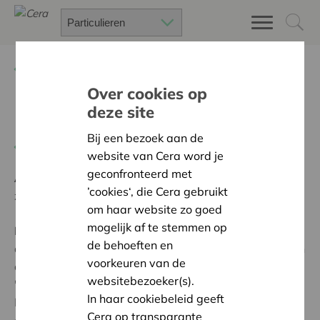
Terug
Project zoeken
Over cookies op
deze site
Fika on tour
Bij een bezoek aan de
Terug naar overzicht
website van Cera word je
geconfronteerd met
Ambitie:
Een solidaire, respectvolle samenleving
’cookies‘, die Cera gebruikt
zonder drempels
om haar website zo goed
mogelijk af te stemmen op
Programma:
Iedereen gelijke kansen bieden om
de behoeften en
actief, volwaardig en gelijkwaardig deel te nemen aan
voorkeuren van de
de samenleving
websitebezoeker(s).
'Het project Fika on tour is actief in Oudenburg, De
In haar cookiebeleid geeft
Haan en Bredene. We ondersteunen mensen die
Cera op transparante