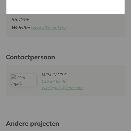
FIKA HUIS BRUGGE, MOLENGELEED 2, 8000
BRUGGE
Website:
www.fika-huis.be
Contactpersoon
WIM INGELS
016 27 96 46
wim.ingels@cera.coop
Andere projecten