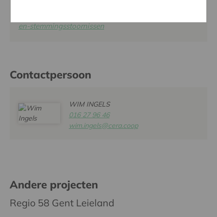
arts-of-dienst/volwassenenpsychiatrie/angst-dwang-
en-stemmingsstoornissen
Contactpersoon
WIM INGELS
016 27 96 46
wim.ingels@cera.coop
Andere projecten
Regio 58 Gent Leieland