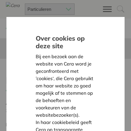
Terug
Project zoeken
Over cookies op
deze site
Deze pagina is niet vertaald in het Nederlands
Bij een bezoek aan de
website van Cera word je
Prentenboek OCD voor
geconfronteerd met
kinderen
’cookies‘, die Cera gebruikt
om haar website zo goed
Terug naar overzicht
mogelijk af te stemmen op
de behoeften en
Ambitie:
Een solidaire, respectvolle samenleving
voorkeuren van de
zonder drempels
websitebezoeker(s).
In haar cookiebeleid geeft
Programma:
Iedereen gelijke kansen bieden om
Cera op transparante