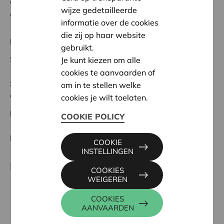
actief, volwaardig en gelijkwaardig deel te nemen aan
wijze gedetailleerde
de samenleving
informatie over de cookies
die zij op haar website
Regionaal Project
gebruikt.
Startdatum:
13/10/2025
Je kunt kiezen om alle
cookies te aanvaarden of
Status:
In behandeling
om in te stellen welke
Gent & Leieland
cookies je wilt toelaten.
Datum:
13/10/2025
COOKIE POLICY
Beslissing:
Goedgekeurd
COOKIE
INSTELLINGEN
Partner
COOKIES
WEIGEREN
UZ GENT, CORNEEL HEYMANSLAAN 10, 9000 GENT
COOKIES
AANVAARDEN
Tel:
093325278
Website:
https://www.uzgent.be/patient/zoek-een-