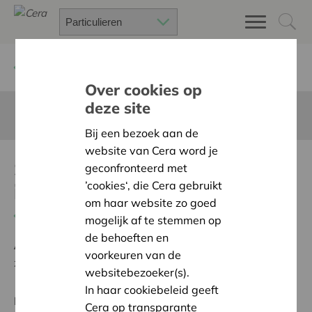
Terug
Project zoeken
Over cookies op
deze site
Deze pagina is niet vertaald in het Nederlands
Bij een bezoek aan de
website van Cera word je
Snoezelruimte voor
geconfronteerd met
’cookies‘, die Cera gebruikt
iedereen
om haar website zo goed
Terug naar overzicht
mogelijk af te stemmen op
de behoeften en
Ambitie:
Een solidaire, respectvolle samenleving
voorkeuren van de
zonder drempels
websitebezoeker(s).
In haar cookiebeleid geeft
Regionaal Project
Cera op transparante