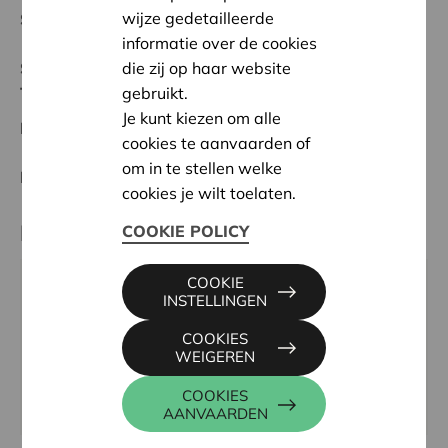
wijze gedetailleerde
Startdatum:
14/10/2025
informatie over de cookies
die zij op haar website
Status:
In behandeling
gebruikt.
Turnhout
Je kunt kiezen om alle
Datum:
14/10/2025
cookies te aanvaarden of
om in te stellen welke
Beslissing:
Goedgekeurd
cookies je wilt toelaten.
Partner
COOKIE POLICY
COOKIE
GO! Basisschool VONK!, Smiskensstraat 58, 2300
INSTELLINGEN
TURNHOUT
COOKIES
Tel:
014 41 30 76
WEIGEREN
Email:
directie@basisschoolvonk.be
COOKIES
Website:
www.desmiskens.be
AANVAARDEN