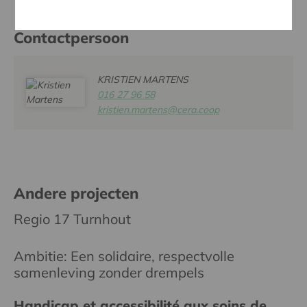
Contactpersoon
KRISTIEN MARTENS
016 27 96 58
kristien.martens@cera.coop
Andere projecten
Regio 17 Turnhout
Ambitie: Een solidaire, respectvolle
samenleving zonder drempels
Handicap et accessibilité aux soins de