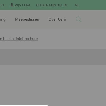
NL
ACT
MIJN CERA
CERA IN MIJN BUURT
ing
Meebeslissen
Over Cera
n boek + infobrochure