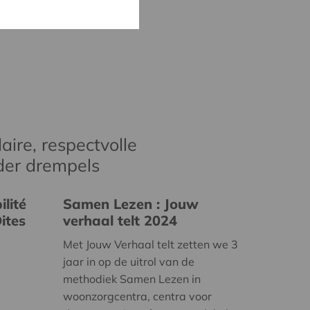
aire, respectvolle
der drempels
lité
Samen Lezen : Jouw
ites
verhaal telt 2024
Met Jouw Verhaal telt zetten we 3
jaar in op de uitrol van de
methodiek Samen Lezen in
woonzorgcentra, centra voor