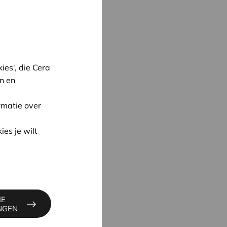
es‘, die Cera
n en
rmatie over
oon
ies je wilt
UYNE
4
IE
ne@cera.coop
INGEN