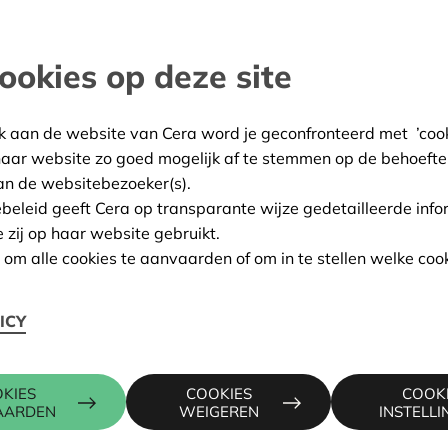
rpen
ookies op deze site
:
08/10/2025
ing:
Goedgekeurd
k aan de website van Cera word je geconfronteerd met ’cooki
haar website zo goed mogelijk af te stemmen op de behoefte
an de websitebezoeker(s).
ebeleid geeft Cera op transparante wijze gedetailleerde info
Contactpers
e zij op haar website gebruikt.
n om alle cookies te aanvaarden of om in te stellen welke cook
liegroepen, Helenalei 24
ICY
KRIS DEBR
016 27 96 7
KIES
COOKIES
COOK
kris.debruy
AARDEN
WEIGEREN
INSTELL