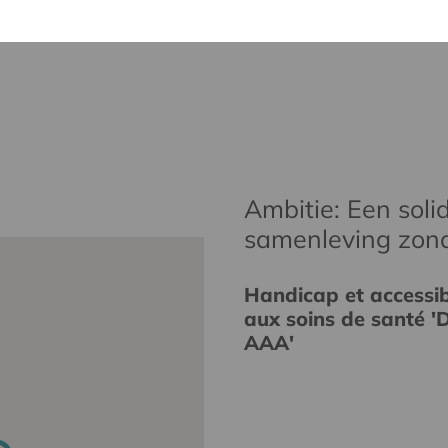
Ambitie: Een solid
samenleving zon
Handicap et accessibi
aux soins de santé 'D
AAA'