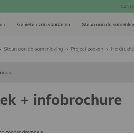
CONT
en
Genieten van voordelen
Steun aan de samenlev
Steun aan de samenleving
Project zoeken
Herdrukke
lands
ek + infobrochure
ing zonder drempels